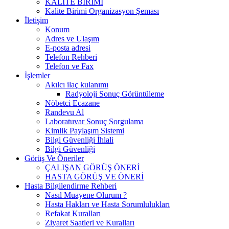
KALİTE BİRİMİ
Kalite Birimi Organizasyon Şeması
İletişim
Konum
Adres ve Ulaşım
E-posta adresi
Telefon Rehberi
Telefon ve Fax
İşlemler
Akılcı ilaç kulanımı
Radyoloji Sonuç Görüntüleme
Nöbetci Ecazane
Randevu Al
Laboratuvar Sonuç Sorgulama
Kimlik Paylaşım Sistemi
Bilgi Güvenliği İhlali
Bilgi Güvenliği
Görüş Ve Öneriler
ÇALIŞAN GÖRÜŞ ÖNERİ
HASTA GÖRÜŞ VE ÖNERİ
Hasta Bilgilendirme Rehberi
Nasıl Muayene Olurum ?
Hasta Hakları ve Hasta Sorumlulukları
Refakat Kuralları
Ziyaret Saatleri ve Kuralları