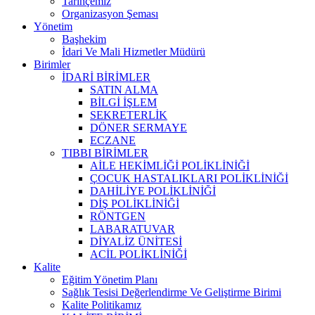
Tarihçemiz
Organizasyon Şeması
Yönetim
Başhekim
İdari Ve Mali Hizmetler Müdürü
Birimler
İDARİ BİRİMLER
SATIN ALMA
BİLGİ İŞLEM
SEKRETERLİK
DÖNER SERMAYE
ECZANE
TIBBI BİRİMLER
AİLE HEKİMLİĞİ POLİKLİNİĞİ
ÇOCUK HASTALIKLARI POLİKLİNİĞİ
DAHİLİYE POLİKLİNİĞİ
DİŞ POLİKLİNİĞİ
RÖNTGEN
LABARATUVAR
DİYALİZ ÜNİTESİ
ACİL POLİKLİNİĞİ
Kalite
Eğitim Yönetim Planı
Sağlık Tesisi Değerlendirme Ve Geliştirme Birimi
Kalite Politikamız