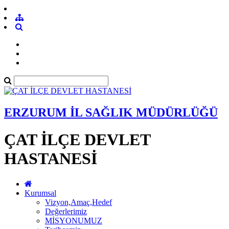
ERZURUM İL SAĞLIK MÜDÜRLÜĞÜ
ÇAT İLÇE DEVLET
HASTANESİ
Kurumsal
Vizyon,Amaç,Hedef
Değerlerimiz
MİSYONUMUZ